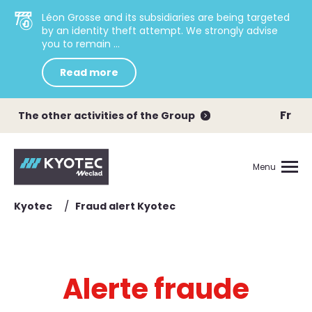
Léon Grosse and its subsidiaries are being targeted
by an identity theft attempt. We strongly advise
you to remain ...
Read more
Fr
The other activities of the Group
Menu
/
Kyotec
Fraud alert Kyotec
Alerte fraude